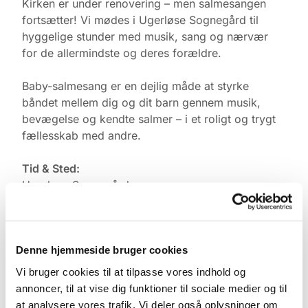
Kirken er under renovering – men salmesangen
fortsætter! Vi mødes i Ugerløse Sognegård til
hyggelige stunder med musik, sang og nærvær
for de allermindste og deres forældre.
Baby-salmesang er en dejlig måde at styrke
båndet mellem dig og dit barn gennem musik,
bevægelse og kendte salmer – i et roligt og trygt
fællesskab med andre.
Tid & Sted:
Ugerløse Sognegård
Torsdage kl. 10.00
Tilmelding:
Denne hjemmeside bruger cookies
Kontakt Pernille Rasmussen på:
Vi bruger cookies til at tilpasse vores indhold og
Mobil: +45 31521240
annoncer, til at vise dig funktioner til sociale medier og til
Mail: pernilleegholm@live.dk
at analysere vores trafik. Vi deler også oplysninger om