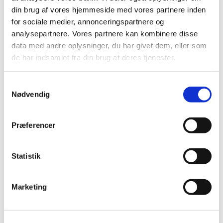
din brug af vores hjemmeside med vores partnere inden
Alle er velkomne – uanset om du er vant til at
for sociale medier, annonceringspartnere og
komme i kirke eller ej. Tag din baby under armen,
analysepartnere. Vores partnere kan kombinere disse
og kom og vær med til at fylde sognegården med
data med andre oplysninger, du har givet dem, eller som
sang og smil.
de har indsamlet fra din brug af deres tjenester.
Samtykkevalg
Nødvendig
Præferencer
Statistik
Marketing