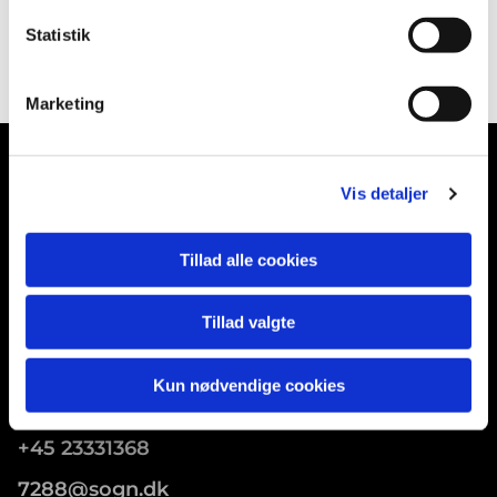
Tilmelding til korleder Loulou Elise Holm på
Statistik
louloueliseholm[snabelA]ymail.com.
Marketing
Vis detaljer
Store Tåstrup Kirke
Tillad alle cookies
Tåstrupvej 54
Store Merløse, 4370
Tillad valgte
Kun nødvendige cookies
Kom i kontakt med os
+45 23331368
7288@sogn.dk