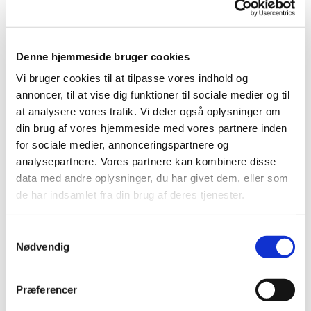
vejrtrækning og at synge i kor. Vi elsker
godt humør – og øver os i at koncentrere os
Denne hjemmeside bruger cookies
om sangen, når vi synger.
Vi bruger cookies til at tilpasse vores indhold og
Spirekoret ”Spilopperne”(0.-2.klasse) synger i
annoncer, til at vise dig funktioner til sociale medier og til
menighedshuset 14.00-15.10 og følges frem
at analysere vores trafik. Vi deler også oplysninger om
og tilbage fra skolen.
din brug af vores hjemmeside med vores partnere inden
for sociale medier, annonceringspartnere og
Ventilerne (3.klasse og op) synger i
analysepartnere. Vores partnere kan kombinere disse
menighedshuset 15.15-16.30.
data med andre oplysninger, du har givet dem, eller som
de har indsamlet fra din brug af deres tjenester.
Ventilerne optræder i kirken et par gange
om året, og Spilopperne øver sig også i at
Samtykkevalg
blive korsangere, der kan rykke op i store
Nødvendig
kor i 3. klasse.
Præferencer
Korene øver hver onsdag.