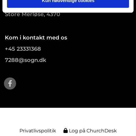
Kun nødvendige cookies
Tåstrupvej 54
Store Merløse, 4370
Kom i kontakt med os
+45 23331368
7288@sogn.dk
Privatlivspolitik
Log på ChurchDesk