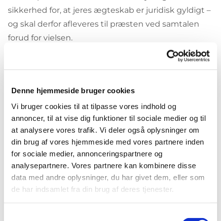
sikkerhed for, at jeres ægteskab er juridisk gyldigt –
og skal derfor afleveres til præsten ved samtalen
forud for vielsen.
Salmer
Salmer aftales med præsten ved samtalen forud for
Denne hjemmeside bruger cookies
vielsen.
Vi bruger cookies til at tilpasse vores indhold og
Hvis man ønsker særlige indslag eller musik SKAL
annoncer, til at vise dig funktioner til sociale medier og til
at analysere vores trafik. Vi deler også oplysninger om
dette oplyses til præsten og planlægges i
din brug af vores hjemmeside med vores partnere inden
samarbejde med ham. Det er i sidste ende præsten,
for sociale medier, annonceringspartnere og
der skal give tilladelse til, at vielsen afviger fra det i
analysepartnere. Vores partnere kan kombinere disse
forvejen fastlagte ritual.
data med andre oplysninger, du har givet dem, eller som
de har indsamlet fra din brug af deres tjenester.
Pyntning i kirken
Man kan enten selv pynte kirken eller aftale med
Samtykkevalg