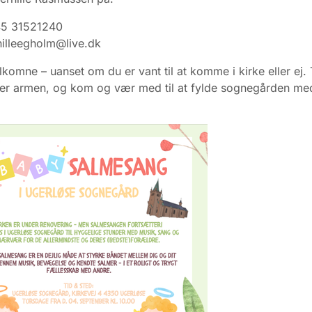
45 31521240
nilleegholm@live.dk
elkomne – uanset om du er vant til at komme i kirke eller ej.
er armen, og kom og vær med til at fylde sognegården me