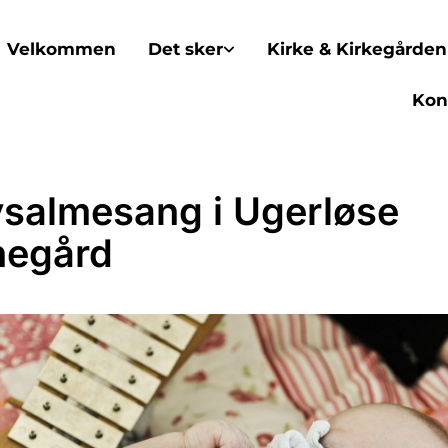
Velkommen
Det sker
Kirke & Kirkegården
Kon
salmesang i Ugerløse
negård