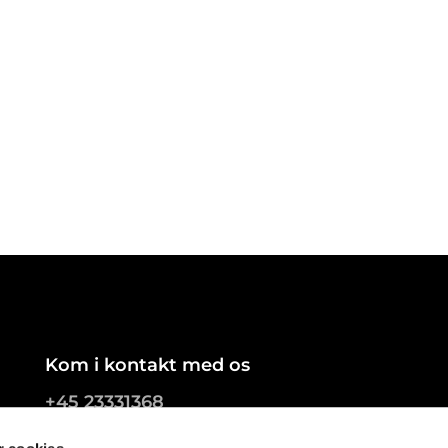
Kom i kontakt med os
+45 23331368
7288@sogn.dk