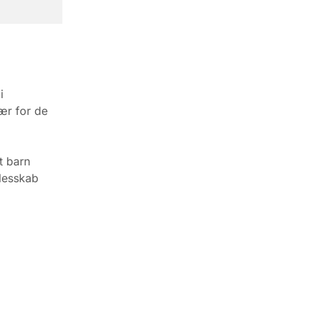
i
ær for de
t barn
llesskab