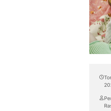
To
202
Pe
Ra