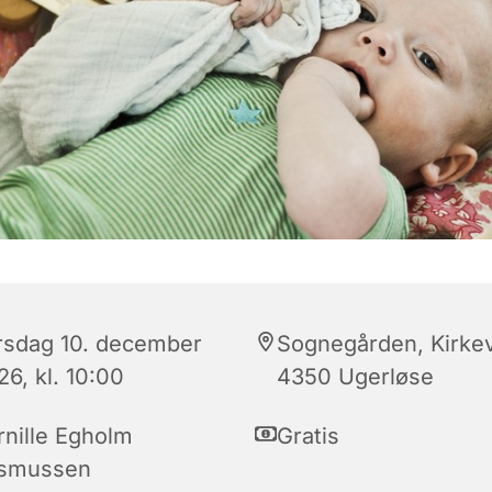
rsdag 10. december
Sognegården, Kirkev
6, kl. 10:00
4350 Ugerløse
rnille Egholm
Gratis
smussen