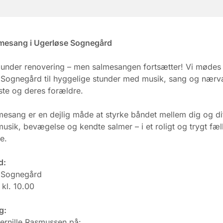
mesang i Ugerløse Sognegård
 under renovering – men salmesangen fortsætter! Vi mødes 
Sognegård til hyggelige stunder med musik, sang og nærv
ste og deres forældre.
esang er en dejlig måde at styrke båndet mellem dig og di
sik, bevægelse og kendte salmer – i et roligt og trygt fæ
e.
d:
 Sognegård
kl. 10.00
g:
ernille Rasmussen på: