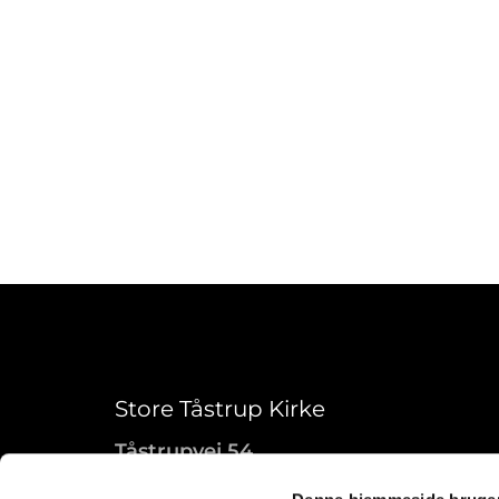
Store Tåstrup Kirke
Tåstrupvej 54
Store Merløse, 4370