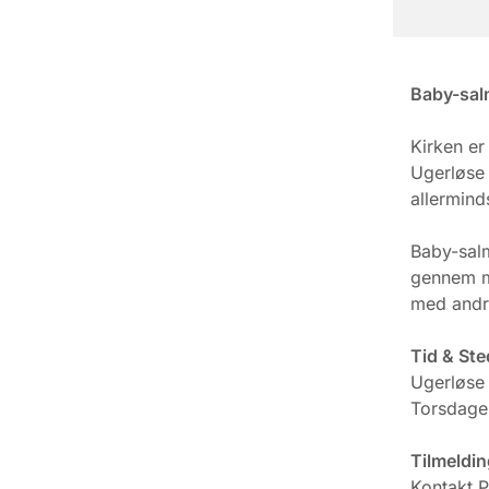
Baby-sal
Kirken er
Ugerløse 
allermind
Baby-salm
gennem mu
med andr
Tid & Ste
Ugerløse
Torsdage 
Tilmeldin
Kontakt P