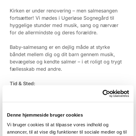
Kirken er under renovering – men salmesangen
fortsætter! Vi mødes i Ugerløse Sognegård til
hyggelige stunder med musik, sang og nærvær
for de allermindste og deres forældre.
Baby-salmesang er en dejlig måde at styrke
båndet mellem dig og dit barn gennem musik,
bevægelse og kendte salmer – i et roligt og trygt
fællesskab med andre.
Tid & Sted:
Ugerløse Sognegård
Torsdage kl. 10.00
Tilmelding:
Denne hjemmeside bruger cookies
Kontakt Pernille Rasmussen på:
Vi bruger cookies til at tilpasse vores indhold og
annoncer, til at vise dig funktioner til sociale medier og til
Mobil: +45 31521240