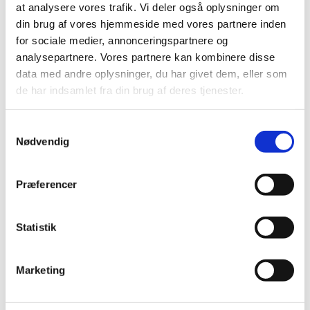
at analysere vores trafik. Vi deler også oplysninger om
Mail: pernilleegholm@live.dk
din brug af vores hjemmeside med vores partnere inden
Alle er velkomne – uanset om du er vant til at
for sociale medier, annonceringspartnere og
komme i kirke eller ej. Tag din baby under armen,
analysepartnere. Vores partnere kan kombinere disse
og kom og vær med til at fylde sognegården med
data med andre oplysninger, du har givet dem, eller som
sang og smil.
de har indsamlet fra din brug af deres tjenester.
Samtykkevalg
Nødvendig
Præferencer
Statistik
Marketing