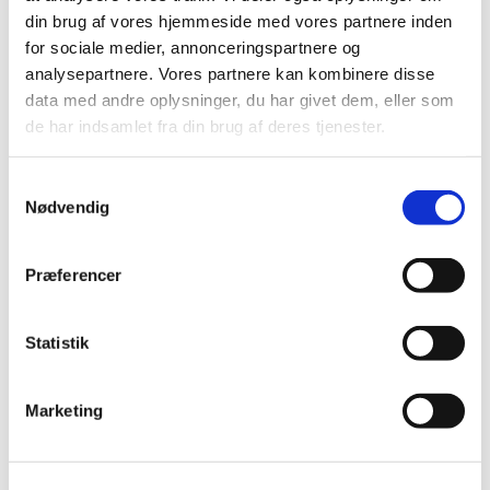
din brug af vores hjemmeside med vores partnere inden
Alle er velkomne – uanset om du er vant til at
for sociale medier, annonceringspartnere og
komme i kirke eller ej. Tag din baby under armen,
analysepartnere. Vores partnere kan kombinere disse
og kom og vær med til at fylde sognegården med
data med andre oplysninger, du har givet dem, eller som
sang og smil.
de har indsamlet fra din brug af deres tjenester.
Samtykkevalg
Nødvendig
Præferencer
Statistik
Marketing