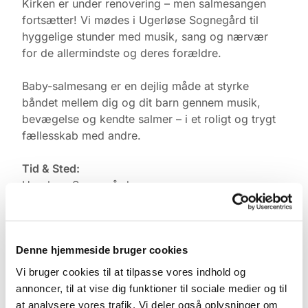
Kirken er under renovering – men salmesangen
fortsætter! Vi mødes i Ugerløse Sognegård til
hyggelige stunder med musik, sang og nærvær
for de allermindste og deres forældre.
Baby-salmesang er en dejlig måde at styrke
båndet mellem dig og dit barn gennem musik,
bevægelse og kendte salmer – i et roligt og trygt
fællesskab med andre.
Tid & Sted:
Ugerløse Sognegård
Torsdage kl. 10.00
Tilmelding:
Denne hjemmeside bruger cookies
Kontakt Pernille Rasmussen på:
Vi bruger cookies til at tilpasse vores indhold og
Mobil: +45 31521240
annoncer, til at vise dig funktioner til sociale medier og til
Mail: pernilleegholm@live.dk
at analysere vores trafik. Vi deler også oplysninger om