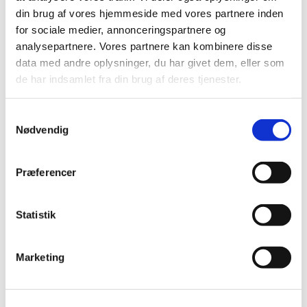
din brug af vores hjemmeside med vores partnere inden
Alle er velkomne – uanset om du er vant til at
for sociale medier, annonceringspartnere og
komme i kirke eller ej. Tag din baby under armen,
analysepartnere. Vores partnere kan kombinere disse
og kom og vær med til at fylde sognegården med
data med andre oplysninger, du har givet dem, eller som
sang og smil.
de har indsamlet fra din brug af deres tjenester.
Samtykkevalg
Nødvendig
Præferencer
Statistik
Marketing