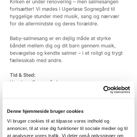
Kirken er under renovering – men salmesangen
fortsætter! Vi mødes i Ugerløse Sognegård til
hyggelige stunder med musik, sang og nærvær
for de allermindste og deres forældre.
Baby-salmesang er en dejlig måde at styrke
båndet mellem dig og dit barn gennem musik,
bevægelse og kendte salmer – i et roligt og trygt
fællesskab med andre.
Tid & Sted:
Ugerløse Sognegård
Torsdage kl. 10.00
Tilmelding:
Denne hjemmeside bruger cookies
Kontakt Pernille Rasmussen på:
Vi bruger cookies til at tilpasse vores indhold og
Mobil: +45 31521240
annoncer, til at vise dig funktioner til sociale medier og til
Mail: pernilleegholm@live.dk
at analysere vores trafik. Vi deler også oplysninger om