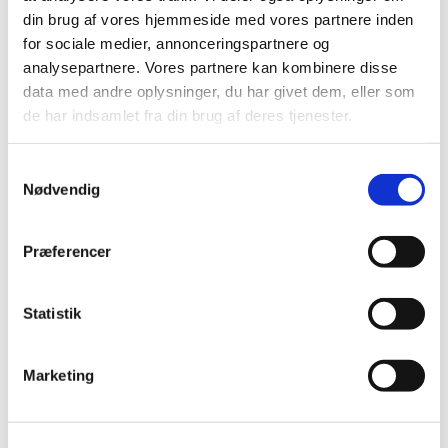
din brug af vores hjemmeside med vores partnere inden
Alle er velkomne – uanset om du er vant til at
for sociale medier, annonceringspartnere og
komme i kirke eller ej. Tag din baby under armen,
analysepartnere. Vores partnere kan kombinere disse
og kom og vær med til at fylde sognegården med
data med andre oplysninger, du har givet dem, eller som
sang og smil.
de har indsamlet fra din brug af deres tjenester.
Samtykkevalg
Nødvendig
Præferencer
Statistik
Marketing