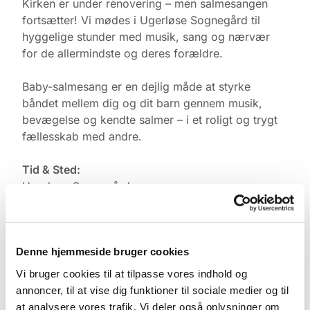
Kirken er under renovering – men salmesangen
fortsætter! Vi mødes i Ugerløse Sognegård til
hyggelige stunder med musik, sang og nærvær
for de allermindste og deres forældre.
Baby-salmesang er en dejlig måde at styrke
båndet mellem dig og dit barn gennem musik,
bevægelse og kendte salmer – i et roligt og trygt
fællesskab med andre.
Tid & Sted:
Ugerløse Sognegård
Torsdage kl. 10.00
Tilmelding:
Denne hjemmeside bruger cookies
Kontakt Pernille Rasmussen på:
Vi bruger cookies til at tilpasse vores indhold og
Mobil: +45 31521240
annoncer, til at vise dig funktioner til sociale medier og til
Mail: pernilleegholm@live.dk
at analysere vores trafik. Vi deler også oplysninger om