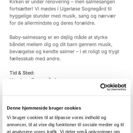
Kirken er under renovering – men salmesangen
fortsætter! Vi mødes i Ugerløse Sognegård til
hyggelige stunder med musik, sang og nærvær
for de allermindste og deres forældre.
Baby-salmesang er en dejlig måde at styrke
båndet mellem dig og dit barn gennem musik,
bevægelse og kendte salmer – i et roligt og trygt
fællesskab med andre.
Tid & Sted:
Ugerløse Sognegård
Torsdage kl. 10.00
Tilmelding:
Denne hjemmeside bruger cookies
Kontakt Pernille Rasmussen på:
Vi bruger cookies til at tilpasse vores indhold og
Mobil: +45 31521240
annoncer, til at vise dig funktioner til sociale medier og til
Mail: pernilleegholm@live.dk
at analysere vores trafik. Vi deler også oplysninger om