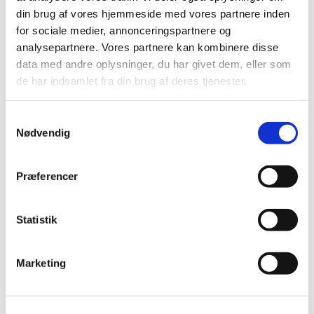
din brug af vores hjemmeside med vores partnere inden
Alle er velkomne – uanset om du er vant til at
for sociale medier, annonceringspartnere og
komme i kirke eller ej. Tag din baby under armen,
analysepartnere. Vores partnere kan kombinere disse
og kom og vær med til at fylde sognegården med
data med andre oplysninger, du har givet dem, eller som
sang og smil.
de har indsamlet fra din brug af deres tjenester.
Samtykkevalg
Nødvendig
Præferencer
Statistik
Marketing