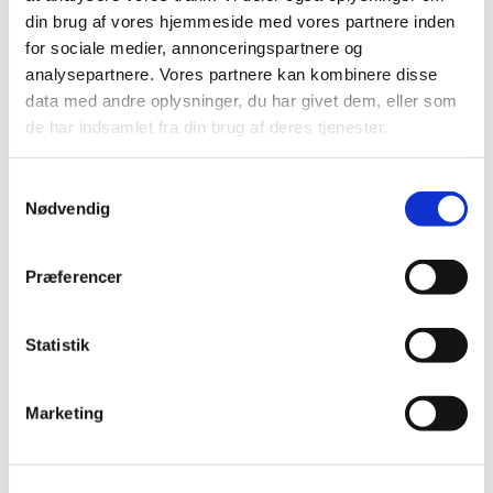
din brug af vores hjemmeside med vores partnere inden
Alle er velkomne – uanset om du er vant til at
for sociale medier, annonceringspartnere og
komme i kirke eller ej. Tag din baby under armen,
analysepartnere. Vores partnere kan kombinere disse
og kom og vær med til at fylde sognegården med
data med andre oplysninger, du har givet dem, eller som
sang og smil.
de har indsamlet fra din brug af deres tjenester.
Samtykkevalg
Nødvendig
Præferencer
Statistik
Marketing