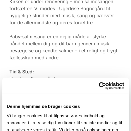
Kirken er under renovering – men salmesangen
fortsætter! Vi mødes i Ugerløse Sognegård til
hyggelige stunder med musik, sang og nærvær
for de allermindste og deres forældre.
Baby-salmesang er en dejlig måde at styrke
båndet mellem dig og dit barn gennem musik,
bevægelse og kendte salmer – i et roligt og trygt
fællesskab med andre.
Tid & Sted:
Ugerløse Sognegård
Torsdage kl. 10.00
Tilmelding:
Denne hjemmeside bruger cookies
Kontakt Pernille Rasmussen på:
Vi bruger cookies til at tilpasse vores indhold og
Mobil: +45 31521240
annoncer, til at vise dig funktioner til sociale medier og til
Mail: pernilleegholm@live.dk
at analysere vores trafik. Vi deler også oplysninger om