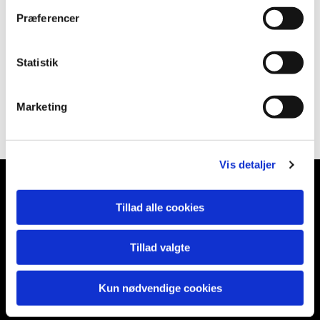
Præferencer
Statistik
Marketing
Vis detaljer
Tillad alle cookies
Store Tåstrup Kirke
Tillad valgte
Tåstrupvej 54
Store Merløse, 4370
Kun nødvendige cookies