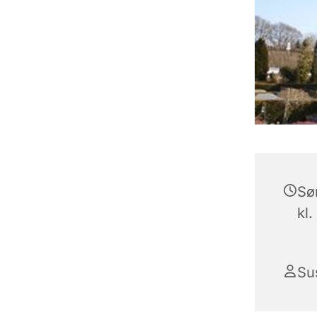
Sø
kl.
Su