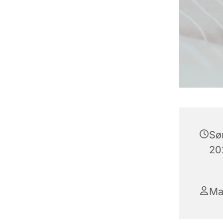
Sø
202
Ma