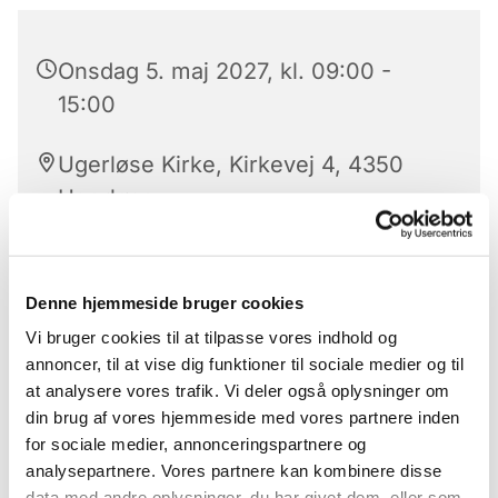
Onsdag 5. maj 2027, kl. 09:00 -
15:00
Ugerløse Kirke, Kirkevej 4, 4350
Ugerløse
Ikonskriver Mogens Gert Hansen
Denne hjemmeside bruger cookies
Vi bruger cookies til at tilpasse vores indhold og
annoncer, til at vise dig funktioner til sociale medier og til
Vi mødes i kirken til en stille musikandagt før vi
at analysere vores trafik. Vi deler også oplysninger om
går ned i sognegården og skriver ikoner indtil kl.
din brug af vores hjemmeside med vores partnere inden
12.00. hvor der leveres en lækker frokost. Husk
for sociale medier, annonceringspartnere og
ikongruppen mødes den første onsdag hver
analysepartnere. Vores partnere kan kombinere disse
måned.
data med andre oplysninger, du har givet dem, eller som