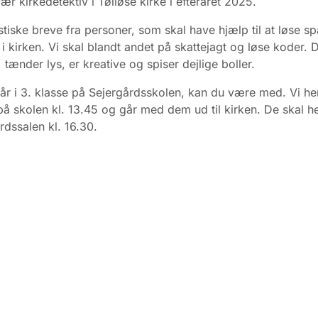
r kirkedetektiv i Tølløse kirke i efteråret 2025.
stiske breve fra personer, som skal have hjælp til at løse 
 i kirken. Vi skal blandt andet på skattejagt og løse koder.
 tænder lys, er kreative og spiser dejlige boller.
år i 3. klasse på Sejergårdsskolen, kan du være med. Vi he
å skolen kl. 13.45 og går med dem ud til kirken. De skal he
dssalen kl. 16.30.