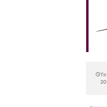
Ti
202