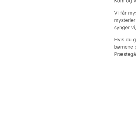
Kom og væ
Vi får my
mysterier
synger vi,
Hvis du g
børnene p
Præstegår