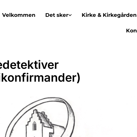
Velkommen
Det sker
Kirke & Kirkegården
Kon
edetektiver
ikonfirmander)