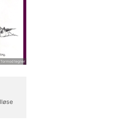
Tormod tegner
lløse