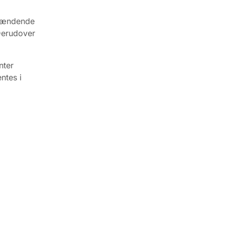
spændende
 Derudover
nter
ntes i