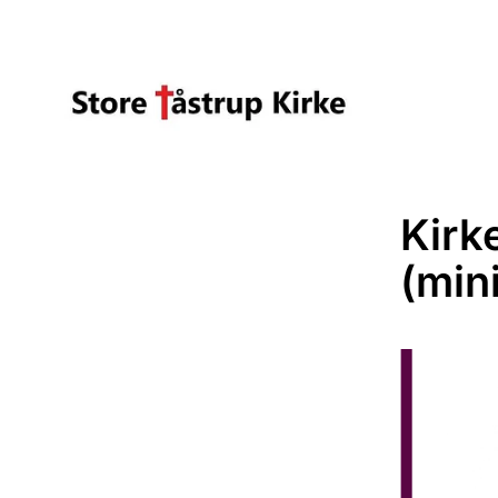
Kirk
(min