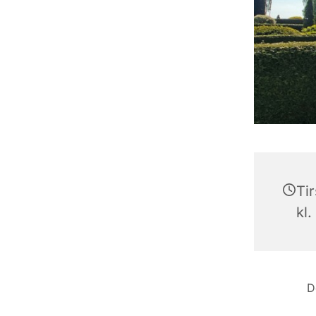
Ti
kl.
D