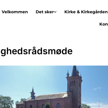
Velkommen
Det sker
Kirke & Kirkegården
Kon
ighedsrådsmøde