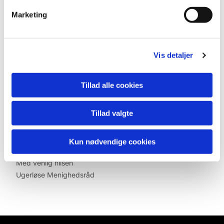
Tilmelding og praktisk information:
Marketing
For at planlægge den bedst mulige rute skal tilmelding ske
senest 3 dage før gudstjenesten.
Du vil efterfølgende få besked 1–2 dage før, om hvornår
Vis detaljer
du forventes afhentet.
Tillad alle cookies
Kirkebilen gennemføres, forudsat at der er nok tilmeldte til
den enkelte tur. Vi opfordrer derfor alle interesserede til at
melde sig i god tid.
Tillad valgte
Vi håber, at dette tilbud gør det lettere for alle at holde
Kun nødvendige cookies
fast i kirkegangen, mens kirken renoveres.
Med venlig hilsen
Ugerløse Menighedsråd