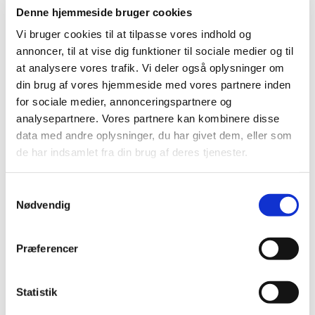
Denne hjemmeside bruger cookies
fra Kirke Eskilstrup. Fremtidige gudstjenestesteder vil
løbende blive opdateret på hjemmesiden, så alle kan følge
Vi bruger cookies til at tilpasse vores indhold og
med.
annoncer, til at vise dig funktioner til sociale medier og til
at analysere vores trafik. Vi deler også oplysninger om
Sådan bestiller du kirkebilen:
din brug af vores hjemmeside med vores partnere inden
for sociale medier, annonceringspartnere og
Du kan bestille kørsel ved at sende SMS eller e-mail til:
analysepartnere. Vores partnere kan kombinere disse
data med andre oplysninger, du har givet dem, eller som
Telefon:
2570 9093
de har indsamlet fra din brug af deres tjenester.
E-mail:
ilb@saerkjaer.net
Ved tilmelding bedes du oplyse:
Samtykkevalg
Nødvendig
Navn
Adresse
Præferencer
Telefonnummer
Statistik
Dato for ønsket kørsel