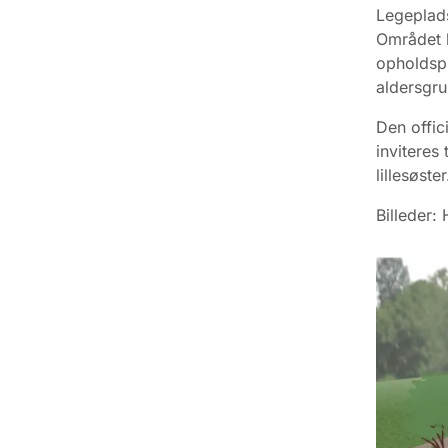
Legeplads
Området k
opholdspla
aldersgru
Den offici
inviteres
lillesøste
Billeder