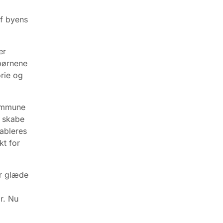
af byens
er
 børnene
rie og
Kommune
t skabe
ableres
kt for
er glæde
r. Nu