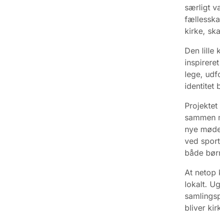
særligt v
fællesska
kirke, sk
Den lille
inspirere
lege, udf
identitet
Projektet
sammen me
nye mødes
ved sport
både børn
At netop 
lokalt. U
samlingsp
bliver ki