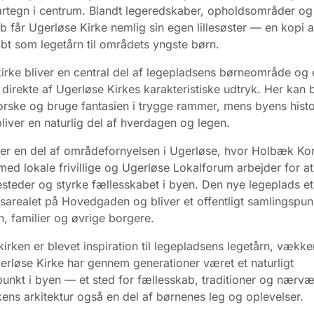
artegn i centrum. Blandt legeredskaber, opholdsområder og
b får Ugerløse Kirke nemlig sin egen lillesøster — en kopi 
abt som legetårn til områdets yngste børn.
 kirke bliver en central del af legepladsens børneområde og 
t direkte af Ugerløse Kirkes karakteristiske udtryk. Her kan
orske og bruge fantasien i trygge rammer, mens byens histo
 bliver en naturlig del af hverdagen og legen.
 er en del af områdefornyelsen i Ugerløse, hvor Holbæk 
d lokale frivillige og Ugerløse Lokalforum arbejder for a
teder og styrke fællesskabet i byen. Den nye legeplads et
sarealet på Hovedgaden og bliver et offentligt samlingspun
, familier og øvrige borgere.
kirken er blevet inspiration til legepladsens legetårn, vækk
gerløse Kirke har gennem generationer været et naturligt
unkt i byen — et sted for fællesskab, traditioner og nærvæ
rkens arkitektur også en del af børnenes leg og oplevelser.