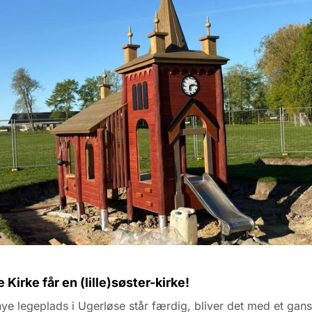
 Kirke får en (lille)søster-kirke!
ye legeplads i Ugerløse står færdig, bliver det med et gan