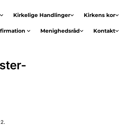
Kirkelige Handlinger
Kirkens kor
firmation
Menighedsråd
Kontakt
ster-
22.