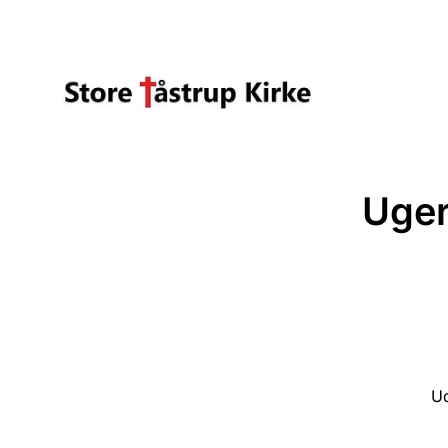
Uger
Ud