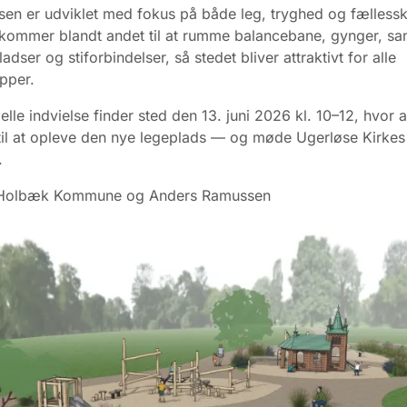
en er udviklet med fokus på både leg, tryghed og fælless
ommer blandt andet til at rumme balancebane, gynger, sa
dser og stiforbindelser, så stedet bliver attraktivt for alle
pper.
elle indvielse finder sted den 13. juni 2026 kl. 10–12, hvor a
 til at opleve den nye legeplads — og møde Ugerløse Kirkes
r.
: Holbæk Kommune og Anders Ramussen