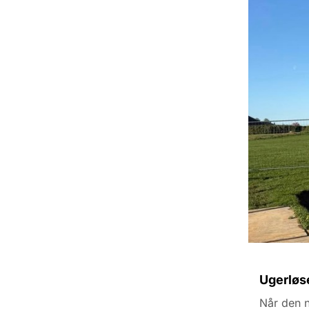
Ugerløse
Når den n