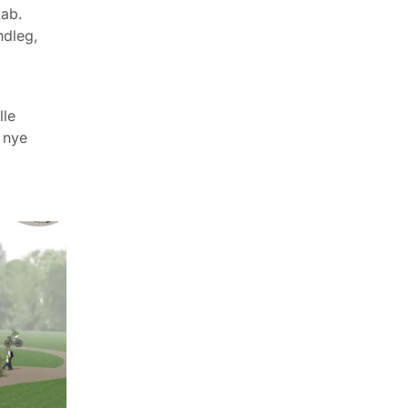
kab.
ndleg,
lle
 nye