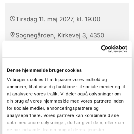
Tirsdag 11. maj 2027, kl. 19:00
Sognegården, Kirkevej 3, 4350
Ugerløse
Denne hjemmeside bruger cookies
Vi mødes i Ugerløse Sognegård hver 14. dag.
Vi bruger cookies til at tilpasse vores indhold og
Omdrejningspunktet er nørklerier og håndarbejde.
annoncer, til at vise dig funktioner til sociale medier og til
Uanset om du strikker, hækler, broderer eller
at analysere vores trafik. Vi deler også oplysninger om
andet, er du velkommen. Der vil være the og
din brug af vores hjemmeside med vores partnere inden
kaffe. Kage eller andet spiseligt kan vi medbringe
for sociale medier, annonceringspartnere og
på skift. Alle kan være med uanset niveau. Er man
analysepartnere. Vores partnere kan kombinere disse
nybegynder, vil der være hjælp at hente. Vi mødes
data med andre oplysninger, du har givet dem, eller som
i Sognegården. Kom og vær med.
de har indsamlet fra din brug af deres tjenester.